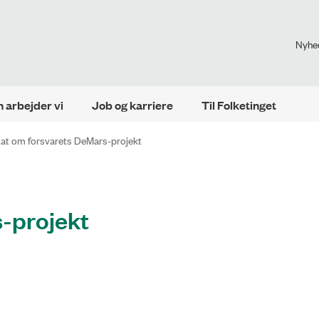
Nyhe
 arbejder vi
Job og karriere
Til Folketinget
at om forsvarets DeMars-projekt
-projekt