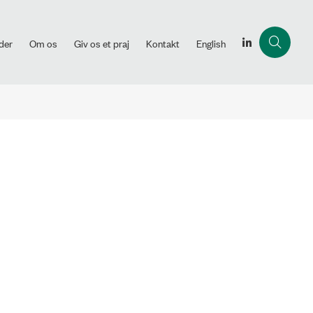
der
Om os
Giv os et praj
Kontakt
English