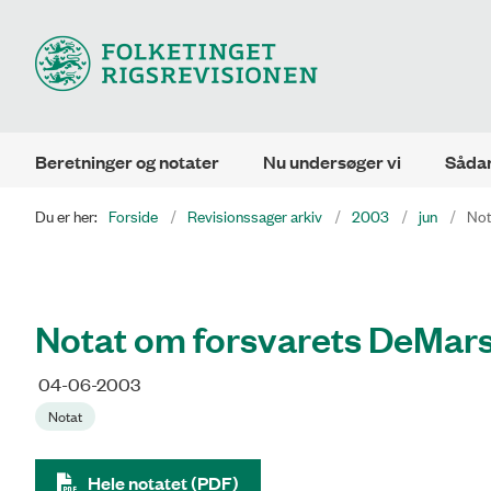
Beretninger og notater
Nu undersøger vi
Sådan
Du er her:
Forside
Revisionssager arkiv
2003
jun
Not
Notat om forsvarets DeMars
04-06-2003
Notat
Hele notatet (PDF)