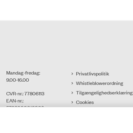
Mandag-fredag:
Privatlivspolitik
9.00-16.00​
Whistleblowerordning
Tilgængelighedserklæring
CVR-nr.: 77806113
EAN-nr.:
Cookies
5798000016002