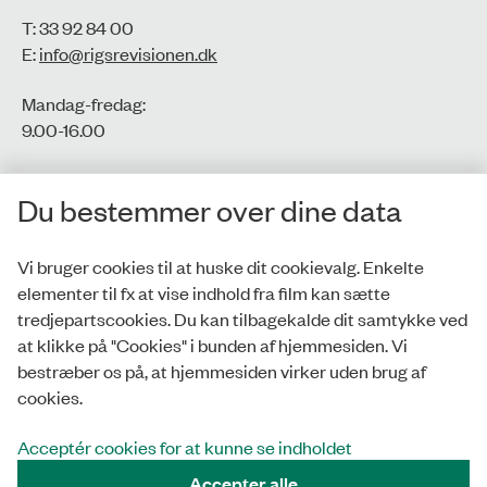
T: 33 92 84 00
E:
info@rigsrevisionen.dk
Mandag-fredag:
9.00-16.00​
CVR-nr.: 77806113
Du bestemmer over dine data
EAN-nr.: 5798000016002
Vi bruger cookies til at huske dit cookievalg. Enkelte
elementer til fx at vise indhold fra film kan sætte
Privatlivspolitik
tredjepartscookies. Du kan tilbagekalde dit samtykke ved
at klikke på "Cookies" i bunden af hjemmesiden. Vi
Whistleblowerordning
bestræber os på, at hjemmesiden virker uden brug af
Tilgængelighedserklæring
cookies.
Cookies
Acceptér cookies for at kunne se indholdet
Accepter alle