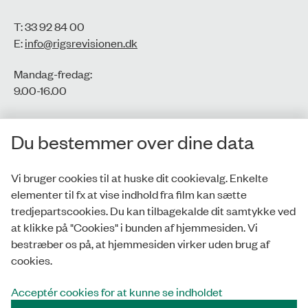
T: 33 92 84 00
E:
info@rigsrevisionen.dk
Mandag-fredag:
9.00-16.00​
CVR-nr.: 77806113
Du bestemmer over dine data
EAN-nr.: 5798000016002
Vi bruger cookies til at huske dit cookievalg. Enkelte
elementer til fx at vise indhold fra film kan sætte
Privatlivspolitik
tredjepartscookies. Du kan tilbagekalde dit samtykke ved
at klikke på "Cookies" i bunden af hjemmesiden. Vi
Whistleblowerordning
bestræber os på, at hjemmesiden virker uden brug af
Tilgængelighedserklæring
cookies.
Cookies
Acceptér cookies for at kunne se indholdet