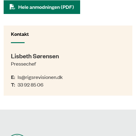
Hele anmodningen (PDF)
Kontakt
Lisbeth Sørensen
Pressechef
E:
ls@rigsrevisionen.dk
T:
33 92 85 06