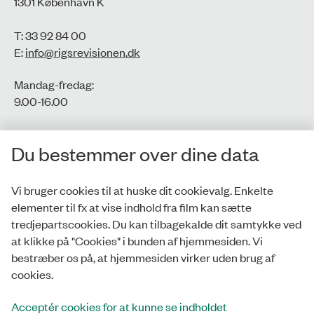
1301 København K
T: 33 92 84 00
E:
info@rigsrevisionen.dk
Mandag-fredag:
9.00-16.00​
CVR-nr.: 77806113
Du bestemmer over dine data
EAN-nr.: 5798000016002
Vi bruger cookies til at huske dit cookievalg. Enkelte
elementer til fx at vise indhold fra film kan sætte
Privatlivspolitik
tredjepartscookies. Du kan tilbagekalde dit samtykke ved
at klikke på "Cookies" i bunden af hjemmesiden. Vi
Whistleblowerordning
bestræber os på, at hjemmesiden virker uden brug af
Tilgængelighedserklæring
cookies.
Cookies
Acceptér cookies for at kunne se indholdet