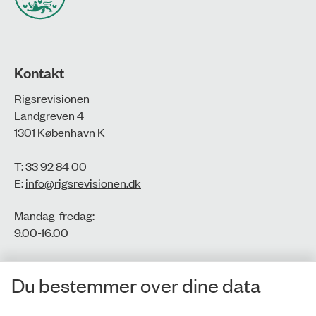
Kontakt
Rigsrevisionen
Landgreven 4
1301 København K
T: 33 92 84 00
E:
info@rigsrevisionen.dk
Mandag-fredag:
9.00-16.00​
CVR-nr.: 77806113
Du bestemmer over dine data
EAN-nr.: 5798000016002