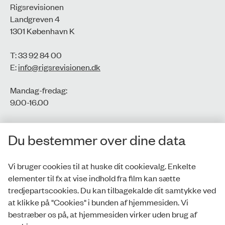
Rigsrevisionen
Landgreven 4
1301 København K
T: 33 92 84 00
E:
info@rigsrevisionen.dk
Mandag-fredag:
9.00-16.00​
CVR-nr.: 77806113
Du bestemmer over dine data
EAN-nr.: 5798000016002
Vi bruger cookies til at huske dit cookievalg. Enkelte
elementer til fx at vise indhold fra film kan sætte
Privatlivspolitik
tredjepartscookies. Du kan tilbagekalde dit samtykke ved
at klikke på "Cookies" i bunden af hjemmesiden. Vi
Whistleblowerordning
bestræber os på, at hjemmesiden virker uden brug af
Tilgængelighedserklæring