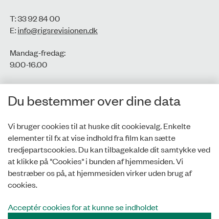
T: 33 92 84 00
E:
info@rigsrevisionen.dk
Mandag-fredag:
9.00-16.00​
CVR-nr.: 77806113
Du bestemmer over dine data
EAN-nr.: 5798000016002
Vi bruger cookies til at huske dit cookievalg. Enkelte
elementer til fx at vise indhold fra film kan sætte
Privatlivspolitik
tredjepartscookies. Du kan tilbagekalde dit samtykke ved
at klikke på "Cookies" i bunden af hjemmesiden. Vi
Whistleblowerordning
bestræber os på, at hjemmesiden virker uden brug af
Tilgængelighedserklæring
cookies.
Cookies
Acceptér cookies for at kunne se indholdet