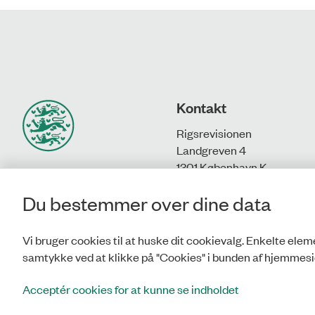
Kontakt
Rigsrevisionen
Landgreven 4
1301 København K
Du bestemmer over dine data
T: 33 92 84 00
E:
info@rigsrevisionen.dk
Vi bruger cookies til at huske dit cookievalg. Enkelte eleme
samtykke ved at klikke på "Cookies" i bunden af hjemmesi
Acceptér cookies for at kunne se indholdet