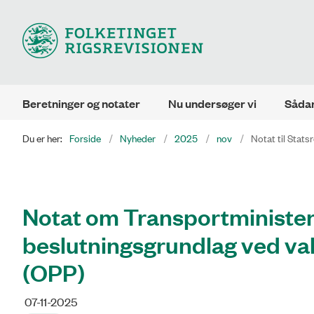
Beretninger og notater
Nu undersøger vi
Sådan
Du er her:
Forside
Nyheder
2025
nov
Notat til Stats
Notat om Transportminister
beslutningsgrundlag ved val
(OPP)
07-11-2025