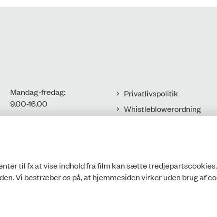
Mandag-fredag:
Privatlivspolitik
9.00-16.00​
Whistleblowerordning
Tilgængelighedserklæring
CVR-nr.: 77806113
EAN-nr.:
Cookies
5798000016002
nter til fx at vise indhold fra film kan sætte tredjepartscookies
den. Vi bestræber os på, at hjemmesiden virker uden brug af co