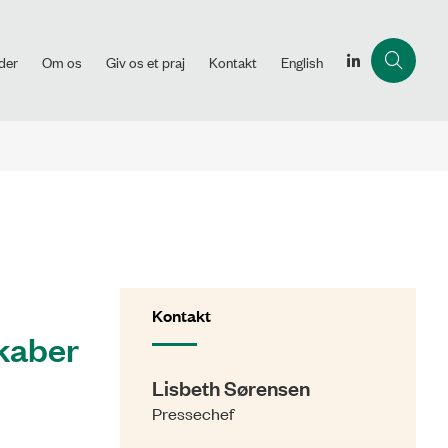
der
Om os
Giv os et praj
Kontakt
English
Kontakt
skaber
Lisbeth Sørensen
Pressechef