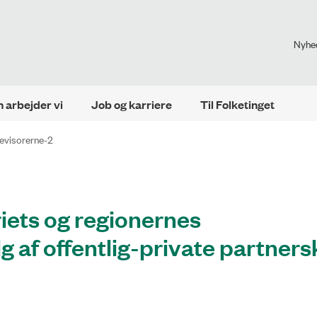
Nyhe
 arbejder vi
Job og karriere
Til Folketinget
revisorerne-2
iets og regionernes
g af offentlig-private partner