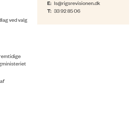
E:
ls@rigsrevisionen.dk
T:
33 92 85 06
dlag ved valg
fremtidige
gministeriet
af