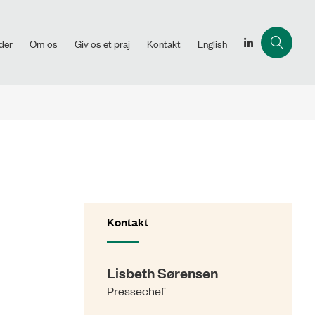
der
Om os
Giv os et praj
Kontakt
English
Kontakt
Lisbeth Sørensen
Pressechef