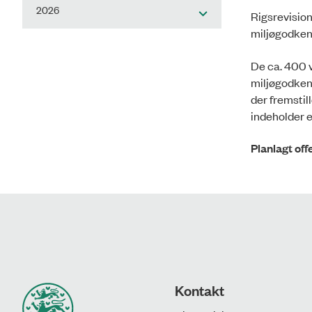
2026
Rigsrevision
miljøgodkend
De ca. 400 v
miljøgodkend
der fremstil
indeholder e
Planlagt off
Kontakt