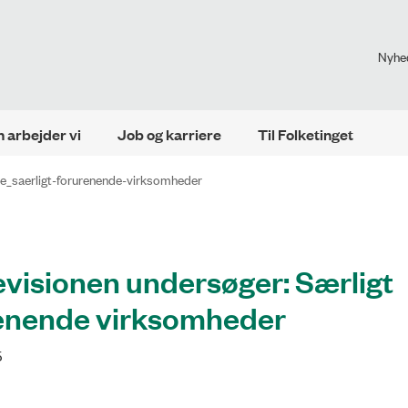
Nyhe
 arbejder vi
Job og karriere
Til Folketinget
e_saerligt-forurenende-virksomheder
evisionen undersøger: Særligt
enende virksomheder
5