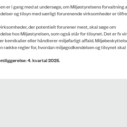
en er i gang med at undersøge, om Miljøstyrelsens forvaltning a
elser og tilsyn med særligt forurenende virksomheder er tilfre
irksomheder, der potentielt forurener mest, skal søge om
else hos Miljøstyrelsen, som også står for tilsynet. Det er fx v
ler kemikalier eller håndterer miljøfarligt affald. Miljøbeskyttel
n række regler for, hvordan miljøgodkendelsen og tilsynet skal 
entliggørelse: 4. kvartal 2025.