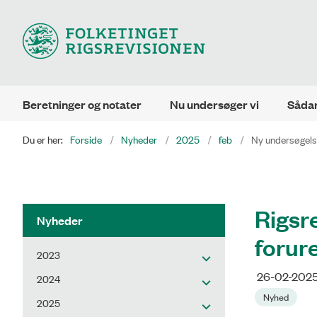
Beretninger og notater
Nu undersøger vi
Sådan
Du er her:
Forside
Nyheder
2025
feb
Ny undersøgels
Rigsr
Nyheder
forur
2023
26-02-202
2024
Nyhed
2025