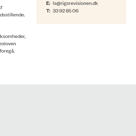
E:
ls@rigsrevisionen.dk
f
T:
33 92 85 06
dsstillende.
irksomheder,
sesloven
foregå.