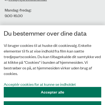
Mandag-fredag:
9.00-16.00​
CVR-nr.: 77806113
Du bestemmer over dine data
EAN-nr.: 5798000016002
Vi bruger cookies til at huske dit cookievalg. Enkelte
elementer til fx at vise indhold fra film kan sætte
Privatlivspolitik
tredjepartscookies. Du kan tilbagekalde dit samtykke ved
at klikke på "Cookies" i bunden af hjemmesiden. Vi
Whistleblowerordning
bestræber os på, at hjemmesiden virker uden brug af
Tilgængelighedserklæring
cookies.
Cookies
Acceptér cookies for at kunne se indholdet
Accepter alle
Tilmeld nyhedsbrev