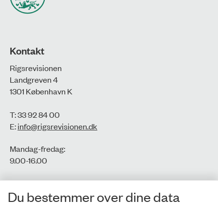
Kontakt
Rigsrevisionen
Landgreven 4
1301 København K
T: 33 92 84 00
E:
info@rigsrevisionen.dk
Mandag-fredag:
9.00-16.00​
CVR-nr.: 77806113
Du bestemmer over dine data
EAN-nr.: 5798000016002