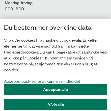
Mandag-fredag:
9.00-16.00​
CVR-nr.: 77806113
Du bestemmer over dine data
EAN-nr.: 5798000016002
Vi bruger cookies til at huske dit cookievalg. Enkelte
elementer til fx at vise indhold fra film kan sætte
Privatlivspolitik
tredjepartscookies. Du kan tilbagekalde dit samtykke ved
at klikke på "Cookies" i bunden af hjemmesiden. Vi
Whistleblowerordning
bestræber os på, at hjemmesiden virker uden brug af
Tilgængelighedserklæring
cookies.
Cookies
Acceptér cookies for at kunne se indholdet
Accepter alle
Tilmeld nyhedsbrev
Afvis alle