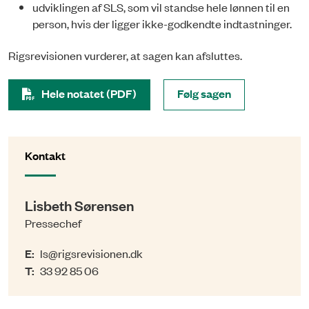
udviklingen af SLS, som vil standse hele lønnen til en
person, hvis der ligger ikke-godkendte indtastninger.
Rigsrevisionen vurderer, at sagen kan afsluttes.
Hele notatet (PDF)
Følg sagen
Kontakt
Lisbeth Sørensen
Pressechef
E:
ls@rigsrevisionen.dk
T:
33 92 85 06