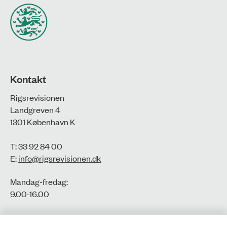
Kontakt
Rigsrevisionen
Landgreven 4
1301 København K
T: 33 92 84 00
E:
info@rigsrevisionen.dk
Mandag-fredag:
9.00-16.00​
CVR-nr.: 77806113